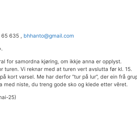
8 65 635 ,
bhhanto@gmail.com
».
ntral for samordna kjøring, om ikkje anna er opplyst.
r turen. Vi reknar med at turen vert avslutta før kl. 15.
å kort varsel. Me har derfor ”tur på lur”, der ein frå gr
 Ta med niste, du treng gode sko og klede etter vêret.
mai-25)