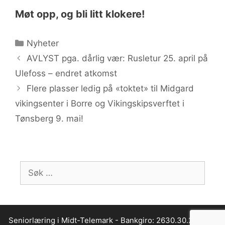
Møt opp, og bli litt klokere!
Kategorier
Nyheter
AVLYST pga. dårlig vær: Rusletur 25. april på
Ulefoss – endret atkomst
Flere plasser ledig på «toktet» til Midgard
vikingsenter i Borre og Vikingskipsverftet i
Tønsberg 9. mai!
Søk
etter:
Seniorlæring i Midt-Telemark - Bankgiro: 2630.30.26095 -