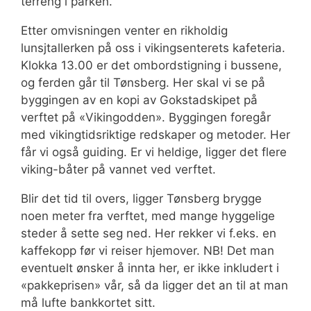
terreng i parken.
Etter omvisningen venter en rikholdig
lunsjtallerken på oss i vikingsenterets kafeteria.
Klokka 13.00 er det ombordstigning i bussene,
og ferden går til Tønsberg. Her skal vi se på
byggingen av en kopi av Gokstadskipet på
verftet på «Vikingodden». Byggingen foregår
med vikingtidsriktige redskaper og metoder. Her
får vi også guiding. Er vi heldige, ligger det flere
viking-båter på vannet ved verftet.
Blir det tid til overs, ligger Tønsberg brygge
noen meter fra verftet, med mange hyggelige
steder å sette seg ned. Her rekker vi f.eks. en
kaffekopp før vi reiser hjemover. NB! Det man
eventuelt ønsker å innta her, er ikke inkludert i
«pakkeprisen» vår, så da ligger det an til at man
må lufte bankkortet sitt.