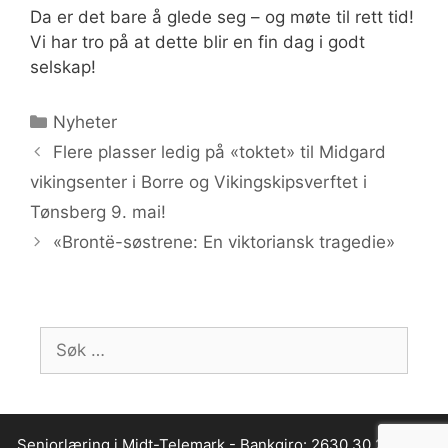
Da er det bare å glede seg – og møte til rett tid!
Vi har tro på at dette blir en fin dag i godt
selskap!
Kategorier
Nyheter
Flere plasser ledig på «toktet» til Midgard
vikingsenter i Borre og Vikingskipsverftet i
Tønsberg 9. mai!
«Brontë-søstrene: En viktoriansk tragedie»
Søk
etter:
Seniorlæring i Midt-Telemark - Bankgiro: 2630.30.26095 -