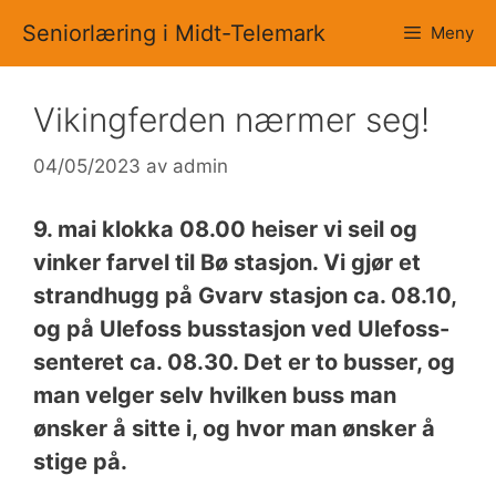
Hopp
Seniorlæring i Midt-Telemark
Meny
til
innhold
Vikingferden nærmer seg!
04/05/2023
av
admin
9. mai klokka 08.00 heiser vi seil og
vinker farvel til Bø stasjon. Vi gjør et
strandhugg på Gvarv stasjon ca. 08.10,
og på Ulefoss busstasjon ved Ulefoss-
senteret ca. 08.30. Det er to busser, og
man velger selv hvilken buss man
ønsker å sitte i, og hvor man ønsker å
stige på.