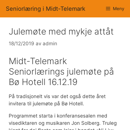
Hopp
Seniorlæring i Midt-Telemark
Meny
til
innhold
Julemøte med mykje attåt
18/12/2019
av
admin
Midt-Telemark
Seniorlærings julemøte på
Bø Hotell 16.12.19
På tradisjonelt vis var det også dette året
invitera til julemøte på Bø Hotell.
Programmet starta i konferansesalen med
visediktaren og musikaren Jon Solberg. Truleg