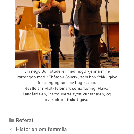
Ein nøgd Jon studerer med nøgd kjennarmine
kartongen med «Château Sauar», som han fekk i gåve
for song og spel av høg klasse.
Nestleiar i Midt-Telemark seniorlæring, Halvor
Langåsdalen, introduserte fyrst kunstnaren, og
overrekte til slutt gåva.
Kategorier
Referat
Historien om femmila