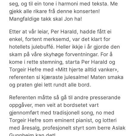
seg, og til ein tone i harmoni med teksta. Me
gjekk alle rikare frå denne konserten!
Mangfaldige takk skal Jon ha!
Etter at vår leiar, Per Harald, hadde fått ei
enkel, fortent merksemd, var det klart for
hotellets julebuffé. Heller ikkje i år gjorde den
skam på våre skyhøge forventningar. For å
kome i rette stemning, starta Per Harald og
Torgeir Hefre med «Mitt hjerte alltid vanker»,
referenten si kjæraste julesalme! Maten smaka
og praten glei lett rundt alle bord.
Referenten måtte så gå til andre presserande
oppgåver, men veit at bordsetet vart
gjennomført med tradisjonell song, no med
Torgeir Hefre som eminent pianist, og lotteri
med åresalg, profesjonelt styrt som berre Aslak
Gunnheim kan det!