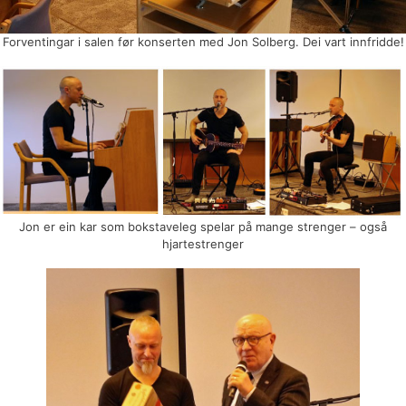
Forventingar i salen før konserten med Jon Solberg. Dei vart innfridde!
Jon er ein kar som bokstaveleg spelar på mange strenger – også
hjartestrenger