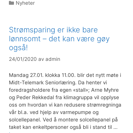
Kategorier
Nyheter
Strømsparing er ikke bare
lønnsomt – det kan være gøy
også!
24/01/2020
av
admin
Mandag 27.01. klokka 11.00. blir det nytt møte i
Midt-Telemark Seniorlæring. Da henter vi
foredragsholdere fra egen «stall»; Arne Myhre
og Peder Rekkedal fra klimagruppa vil opplyse
oss om hvordan vi kan redusere strømregninga
vår bl.a. ved hjelp av varmepumpe og
solcellepanel. Ved å montere solcellepanel på
taket kan enkeltpersoner også bli i stand til …