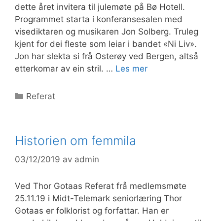
dette året invitera til julemøte på Bø Hotell.
Programmet starta i konferansesalen med
visediktaren og musikaren Jon Solberg. Truleg
kjent for dei fleste som leiar i bandet «Ni Liv».
Jon har slekta si frå Osterøy ved Bergen, altså
etterkomar av ein stril. …
Les mer
Kategorier
Referat
Historien om femmila
03/12/2019
av
admin
Ved Thor Gotaas Referat frå medlemsmøte
25.11.19 i Midt-Telemark seniorlæring Thor
Gotaas er folklorist og forfattar. Han er