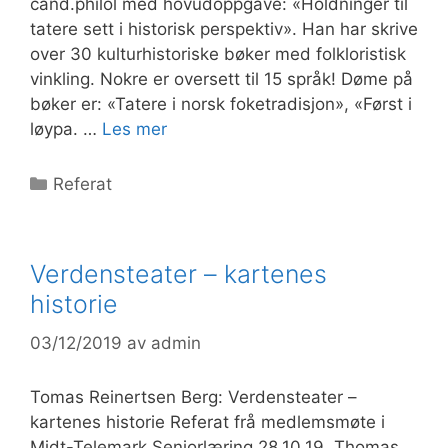
cand.philol med hovudoppgåve: «Holdninger til
tatere sett i historisk perspektiv». Han har skrive
over 30 kulturhistoriske bøker med folkloristisk
vinkling. Nokre er oversett til 15 språk! Døme på
bøker er: «Tatere i norsk foketradisjon», «Først i
løypa. …
Les mer
Kategorier
Referat
Verdensteater – kartenes
historie
03/12/2019
av
admin
Tomas Reinertsen Berg: Verdensteater –
kartenes historie Referat frå medlemsmøte i
Midt-Telemark Seniorlæring 28.10.19. Thomas