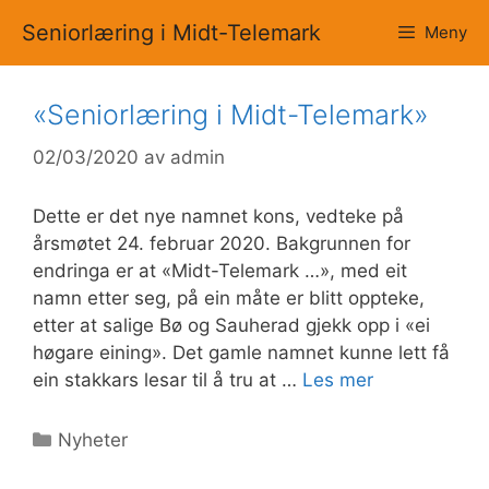
Hopp
Seniorlæring i Midt-Telemark
Meny
til
innhold
«Seniorlæring i Midt-Telemark»
02/03/2020
av
admin
Dette er det nye namnet kons, vedteke på
årsmøtet 24. februar 2020. Bakgrunnen for
endringa er at «Midt-Telemark …», med eit
namn etter seg, på ein måte er blitt oppteke,
etter at salige Bø og Sauherad gjekk opp i «ei
høgare eining». Det gamle namnet kunne lett få
ein stakkars lesar til å tru at …
Les mer
Kategorier
Nyheter