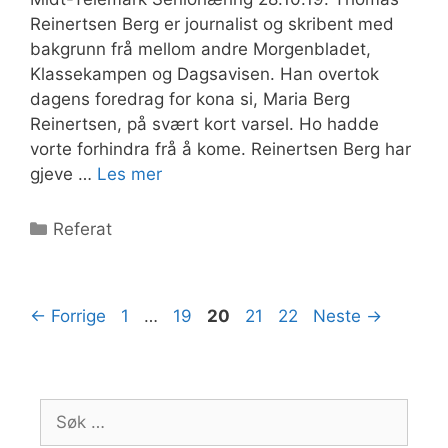
Reinertsen Berg er journalist og skribent med
bakgrunn frå mellom andre Morgenbladet,
Klassekampen og Dagsavisen. Han overtok
dagens foredrag for kona si, Maria Berg
Reinertsen, på svært kort varsel. Ho hadde
vorte forhindra frå å kome. Reinertsen Berg har
gjeve …
Les mer
Kategorier
Referat
Side
Side
Side
Side
Side
←
Forrige
1
…
19
20
21
22
Neste
→
Søk
etter: